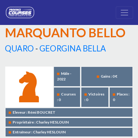
MARQUANTO BELLO
QUARO
-
GEORGINA BELLA
Mâle -
Gains : 0 €
2022
Courses
Victoires
Places :
: 0
: 0
0
Eleveur : Rémi BOUCRET
Propriétaire : Charley HESLOUIN
Entraîneur : Charley HESLOUIN