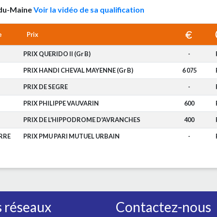
y-du-Maine
Voir la vidéo de sa qualification
e
Prix
PRIX QUERIDO II (Gr B)
-
PRIX HANDI CHEVAL MAYENNE (Gr B)
6 075
PRIX DE SEGRE
-
PRIX PHILIPPE VAUVARIN
600
PRIX DE L'HIPPODROME D'AVRANCHES
400
RRE
PRIX PMU PARI MUTUEL URBAIN
-
 réseaux
Contactez-nous