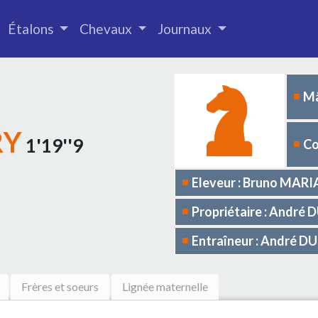
Étalons
Chevaux
Journaux
Mâ
RY
1'19''9
Co
Eleveur : Bruno MAR
Propriétaire : André
Entraîneur : André D
Frères et soeurs
Lignée maternelle