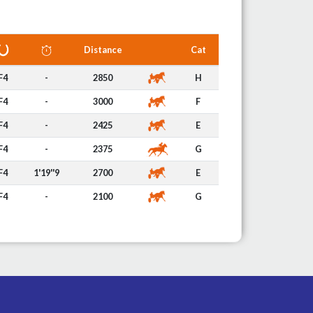
Distance
Cat
F4
-
2850
H
F4
-
3000
F
F4
-
2425
E
F4
-
2375
G
F4
1'19''9
2700
E
F4
-
2100
G