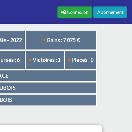
Connexion
Abonnement
le - 2022
Gains : 7 075 €
urses : 6
Victoires : 1
Places : 0
IAGE
 DUBOIS
UBOIS