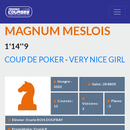
MAGNUM MESLOIS
1'14''9
COUP DE POKER
-
VERY NICE GIRL
Hongre -
Gains : 28 880 €
2022
Courses :
Places
Victoires :
13
: 3
3
Eleveur : Ecurie BOIS DOUFRAY
Propriétaire : Ecurie B