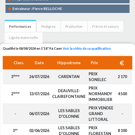
Entraîneur : Pierre BELLOCHE
Performances
Pedigree
Production
Frères et soeurs
Lignée maternelle
Qualifié le 08/08/2024 en 1'18''9 à Caen
Voir la vidéo de sa qualification
Class.
Date
Hippodrome
Prix
PRIX
ème
3
26/07/2026
CARENTAN
2 170
SONELEC
PRIX
DEAUVILLE-
ème
2
13/07/2026
NORMANDY
4 500
CLAIREFONTAINE
IMMOBILIER
PRIX VENDEE
LES SABLES
-
06/07/2026
GRAND
-
D'OLONNE
LITTORAL
LES SABLES
PRIX
er
1
02/06/2026
8 100
D'OLONNE
FLORESTAN