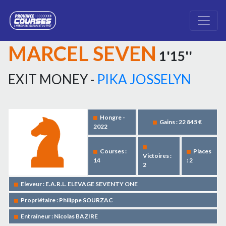
MARCEL SEVEN
1'15''
EXIT MONEY -
PIKA JOSSELYN
Hongre -
Gains : 22 845 €
2022
Courses :
Places
Victoires :
14
: 2
2
Eleveur : E.A.R.L. ELEVAGE SEVENTY ONE
Propriétaire : Philippe SOURZAC
Entraîneur : Nicolas BAZIRE