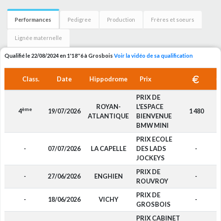
Performances
Pedigree
Production
Frères et soeurs
Lignée maternelle
Qualifié le 22/08/2024 en 1'18''6 à Grosbois
Voir la vidéo de sa qualification
Class.
Date
Hippodrome
Prix
PRIX DE
ROYAN-
L'ESPACE
ème
4
19/07/2026
1 480
D
ATLANTIQUE
BIENVENUE
BMW MINI
PRIX ECOLE
-
07/07/2026
LA CAPELLE
DES LADS
-
D
JOCKEYS
PRIX DE
-
27/06/2026
ENGHIEN
-
D
ROUVROY
PRIX DE
-
18/06/2026
VICHY
-
D
GROSBOIS
PRIX CABINET