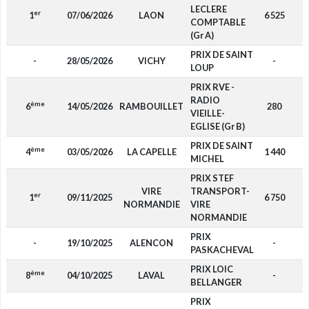
LECLERE
er
1
07/06/2026
LAON
6 525
D
COMPTABLE
(Gr A)
PRIX DE SAINT
-
28/05/2026
VICHY
-
F
LOUP
PRIX RVE -
RADIO
ème
6
14/05/2026
RAMBOUILLET
280
D
VIEILLE-
EGLISE (Gr B)
PRIX DE SAINT
ème
4
03/05/2026
LA CAPELLE
1 440
D
MICHEL
PRIX STEF
VIRE
TRANSPORT-
er
1
09/11/2025
6 750
F
NORMANDIE
VIRE
NORMANDIE
PRIX
-
19/10/2025
ALENCON
-
F
PASKACHEVAL
PRIX LOIC
ème
8
04/10/2025
LAVAL
-
F
BELLANGER
PRIX