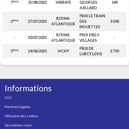
ème
7
15/08/2025
VIBRAYE
GEORGES
140
F
JUILLARD
PRIX LE TRAIN
ROYAN-
ème
2
27/07/2025
DES
3 500
F
ATLANTIQUE
MOUETTES
ROYAN-
PRIX SIBLU
-
20/07/2025
-
F
ATLANTIQUE
VILLAGES
PRIX DE
ème
3
24/06/2025
VICHY
2 730
F
LURCY LEVIS
Informations
CGV
Mentions légales
Utilisation des cookies
Qui sommes-nous