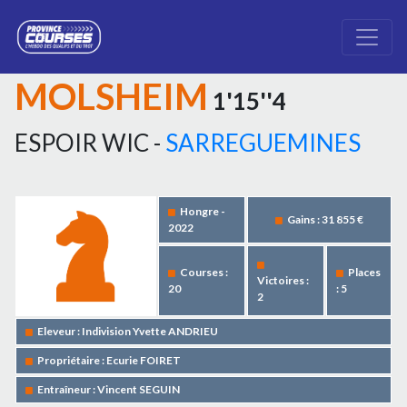
MOLSHEIM
1'15''4
ESPOIR WIC -
SARREGUEMINES
Hongre -
Gains : 31 855 €
2022
Courses :
Places
Victoires :
20
: 5
2
Eleveur : Indivision Yvette ANDRIEU
Propriétaire : Ecurie FOIRET
Entraîneur : Vincent SEGUIN