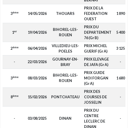
BERNAY
PRIX DE LA
ème
3
14/05/2026
THOUARS
FEDERATION
1 890
OUEST
PRIX DU
BIHOREL-LES-
er
1
19/04/2026
DEPARTEMENT
5 400
ROUEN
76 (Gr B)
VILLEDIEU-LES-
PRIX MICHEL
ème
2
06/04/2026
3 125
POELES
GUERIF (Gr A)
GOURNAY-EN-
PRIX ELEVAGE
-
22/03/2026
-
BRAY
DE JAFA (Gr A)
PRIX GUIDE
BIHOREL-LES-
ème
3
08/03/2026
MOI FORGAN
1 680
ROUEN
(Gr A)
PRIX DES
ème
8
15/02/2026
PONTCHATEAU
COURSES DE
-
JOSSELIN
PRIX DU
CENTRE
-
03/08/2025
DINAN
-
LECLERC DE
DINAN