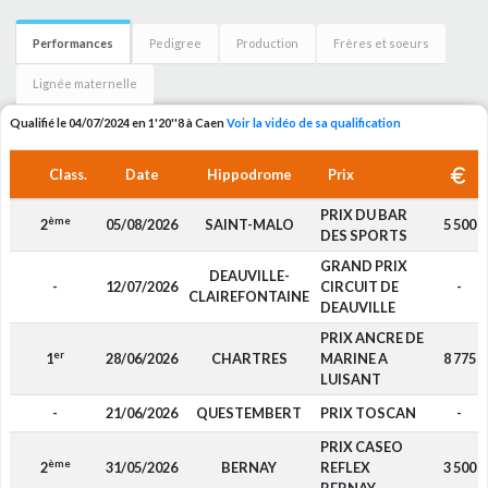
Performances
Pedigree
Production
Frères et soeurs
Lignée maternelle
Qualifié le 04/07/2024 en 1'20''8 à Caen
Voir la vidéo de sa qualification
Class.
Date
Hippodrome
Prix
PRIX DU BAR
ème
2
05/08/2026
SAINT-MALO
5 500
DES SPORTS
GRAND PRIX
DEAUVILLE-
-
12/07/2026
CIRCUIT DE
-
CLAIREFONTAINE
DEAUVILLE
PRIX ANCRE DE
er
1
28/06/2026
CHARTRES
MARINE A
8 775
LUISANT
-
21/06/2026
QUESTEMBERT
PRIX TOSCAN
-
PRIX CASEO
ème
2
31/05/2026
BERNAY
REFLEX
3 500