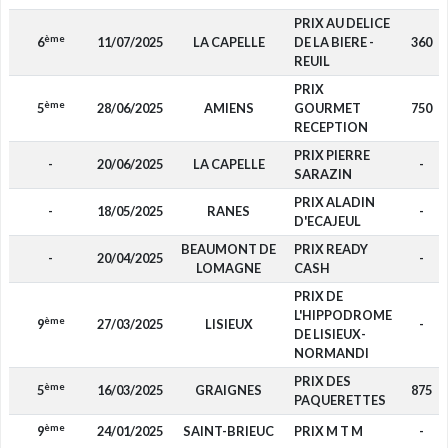
PRIX AU DELICE
ème
6
11/07/2025
LA CAPELLE
DE LA BIERE -
360
REUIL
PRIX
ème
5
28/06/2025
AMIENS
GOURMET
750
RECEPTION
PRIX PIERRE
-
20/06/2025
LA CAPELLE
-
SARAZIN
PRIX ALADIN
-
18/05/2025
RANES
-
D'ECAJEUL
BEAUMONT DE
PRIX READY
-
20/04/2025
-
LOMAGNE
CASH
PRIX DE
L'HIPPODROME
ème
9
27/03/2025
LISIEUX
-
DE LISIEUX-
NORMANDI
PRIX DES
ème
5
16/03/2025
GRAIGNES
875
PAQUERETTES
ème
9
24/01/2025
SAINT-BRIEUC
PRIX M T M
-