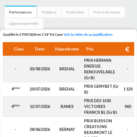
Performances
Pedigree
Production
Frères et soeurs
Lignée maternelle
Qualifié le 17/09/2024 en 1'18''9 à Caen
Voir la vidéo de sa qualification
Class.
Date
Hippodrome
Prix
PRIX HERMAN
ENERGIE
-
03/08/2026
BREHAL
-
RENOUVELABLE
(Gr B)
PRIX GENYBET (Gr
ème
4
20/07/2026
BREHAL
1 120
B)
PRIX DES 1500
ème
4
12/07/2026
RANES
VICTOIRES
960
FRANCK BL (Gr B)
PRIX BUISSON
CREATIONS
-
28/06/2026
BERNAY
-
BEAUMONT LE