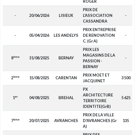
ROGER
PRIX DE
-
20/06/2026
LISIEUX
L'ASSOCIATION
-
CASSANDRA
PRIX ENTREPRISE
-
05/04/2026
LES ANDELYS
DE RENOVATION
-
C. (Gr A)
PRIX LES
MAGASINS DE LA
ème
8
31/08/2025
BERNAY
-
PASSION -
BERNAY
PRIX MOET ET
ème
2
15/08/2025
CARENTAN
3 500
JACQUINET
PX
ARCHITECTURE
er
1
04/08/2025
BREHAL
5 625
TERRITOIRE
IDENTITE(GrB)
PRIX DE LA VILLE
ème
7
20/07/2025
AVRANCHES
D'AVRANCHES (Gr
135
A)
PRIX DES