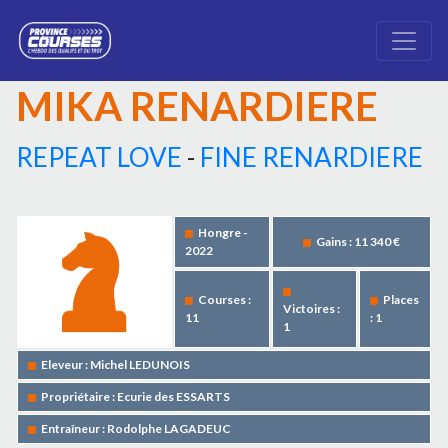
MIKA RENARDIERE
REPEAT LOVE
-
FINE RENARDIERE
Hongre -
Gains : 11 340 €
2022
Courses :
Places
Victoires :
11
: 1
1
Eleveur : Michel LEDUNOIS
Propriétaire : Ecurie des ESSARTS
Entraîneur : Rodolphe LAGADEUC