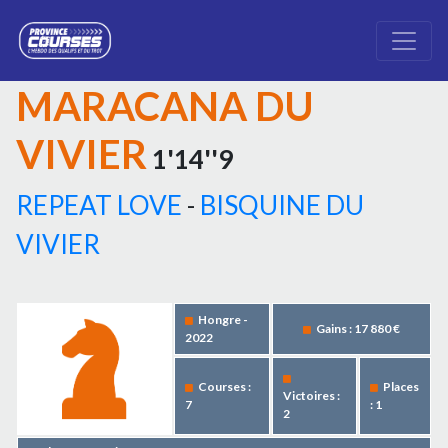
MARACANA DU
VIVIER
1'14''9
REPEAT LOVE
-
BISQUINE DU
VIVIER
Hongre -
Gains : 17 880 €
2022
Courses :
Places
Victoires :
7
: 1
2