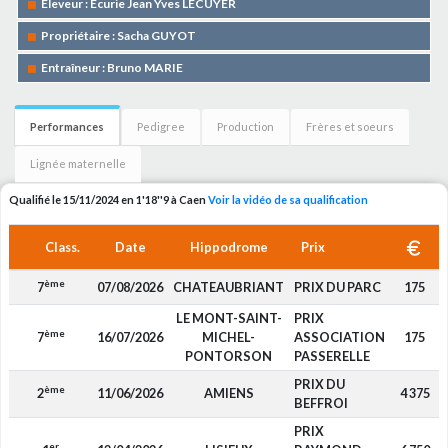
Eleveur : Ecurie Jean Yves LECUYER
Propriétaire : Sacha GUYOT
Entraîneur : Bruno MARIE
Performances
Pedigree
Production
Frères et soeurs
Lignée maternelle
Qualifié le 15/11/2024 en 1'18''9 à Caen
Voir la vidéo de sa qualification
Class.
Date
Hippodrome
Prix
ème
7
07/08/2026
CHATEAUBRIANT
PRIX DU PARC
175
LE MONT-SAINT-
PRIX
ème
7
16/07/2026
MICHEL-
ASSOCIATION
175
PONTORSON
PASSERELLE
PRIX DU
ème
2
11/06/2026
AMIENS
4 375
BEFFROI
PRIX
er