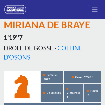
MIRIANA DE BRAYE
1'19''7
DROLE DE GOSSE -
COLLINE
D'OSONS
Femelle -
Gains : 9 920 €
2022
Places
Courses : 8
Victoires :
: 1
1