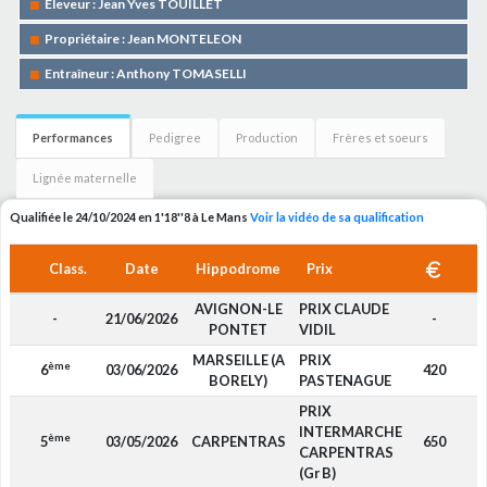
Eleveur : Jean Yves TOUILLET
Propriétaire : Jean MONTELEON
Entraîneur : Anthony TOMASELLI
Performances
Pedigree
Production
Frères et soeurs
Lignée maternelle
Qualifiée le 24/10/2024 en 1'18''8 à Le Mans
Voir la vidéo de sa qualification
Class.
Date
Hippodrome
Prix
AVIGNON-LE
PRIX CLAUDE
-
21/06/2026
-
PONTET
VIDIL
MARSEILLE (A
PRIX
ème
6
03/06/2026
420
BORELY)
PASTENAGUE
PRIX
INTERMARCHE
ème
5
03/05/2026
CARPENTRAS
650
CARPENTRAS
(Gr B)