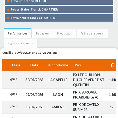
Eleveur : Francis DELRUE
Propriétaire : Franck CHARTIER
Entraîneur : Franck CHARTIER
Performances
Pedigree
Production
Frères et soeurs
Lignée maternelle
Qualifié le 09/10/2024 en 1'19''2 à Amiens
Class.
Date
Hippodrome
Prix
PX LE BOUILLON
ème
4
30/07/2026
LA CAPELLE
DU CHEF VENET-ST
1 440
QUENTIN
PRIX EUROVIA
ème
4
19/07/2026
LAON
1 160
PICARDIE (Gr A)
PRIX DE CAYEUX
ème
7
10/07/2026
AMIENS
175
SUR MER
PRIX DE LA FORET