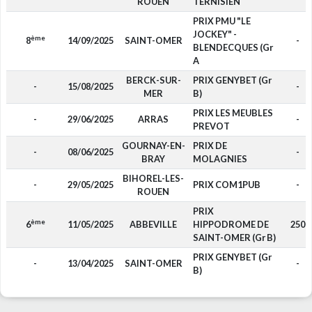
ROUEN
TERNISIEN
PRIX PMU "LE
JOCKEY" -
ème
8
14/09/2025
SAINT-OMER
-
BLENDECQUES (Gr
A
BERCK-SUR-
PRIX GENYBET (Gr
-
15/08/2025
-
MER
B)
PRIX LES MEUBLES
-
29/06/2025
ARRAS
-
PREVOT
GOURNAY-EN-
PRIX DE
-
08/06/2025
-
BRAY
MOLAGNIES
BIHOREL-LES-
-
29/05/2025
PRIX COM1PUB
-
ROUEN
PRIX
ème
6
11/05/2025
ABBEVILLE
HIPPODROME DE
250
SAINT-OMER (Gr B)
PRIX GENYBET (Gr
-
13/04/2025
SAINT-OMER
-
B)