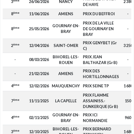
ème
3
26/06/2026
NANCY
2 380
DE HAYE
ème
8
11/06/2026
AMIENS
PRIX DU BEFFROI
-
PRIX DE LA VILLE
GOURNAY-EN-
ème
8
25/05/2026
DE GOURNAY EN
-
BRAY
BRAY
PRIX GENYBET (Gr
ème
2
12/04/2026
SAINT-OMER
3 250
C)
BIHOREL-LES-
PRIX JEAN
-
08/03/2026
-
ROUEN
BALTHAZAR (Gr B)
PRIX DES
-
21/02/2026
AMIENS
-
HORTILLONNAGES
ème
4
12/02/2026
MAUQUENCHY
PRIX SEINE TP
1 680
PRIX FLAMME
ème
7
11/11/2025
LA CAPELLE
ASSAINISS.-
150
DUNKERQUE (Gr B)
GOURNAY-EN-
PRIX ICI
ème
4
02/11/2025
960
BRAY
NORMANDIE
BIHOREL-LES-
PRIX BERNARD
ème
3
12/10/2025
1 680