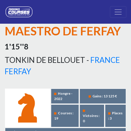
MAESTRO DE FERFAY
1'15''8
TONKIN DE BELLOUET -
FRANCE
FERFAY
Hongre -
Gains : 13 125 €
2022
Courses :
Places
Victoires :
19
: 3
0