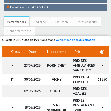
Entraîneur : Léo ABRIVARD
Performances
Pedigree
Production
Frères et soeurs
Lignée maternelle
Qualifié le 24/07/2025 en 1'20''1 à Le Mans
Voir la vidéo de sa qualification
Class.
Date
Hippodrome
Prix
PRIX DES
-
23/07/2026
PORNICHET
AMBULANCES
-
SANCOUCY
PRIX DE LA
er
1
30/06/2026
VICHY
11 250
CLAYETTE
PRIX DES
-
09/06/2026
CHOLET
-
AZALEES
PRIX LE
VIRE
RESTAURANT
-
18/05/2026
-
NORMANDIE
- VIRE