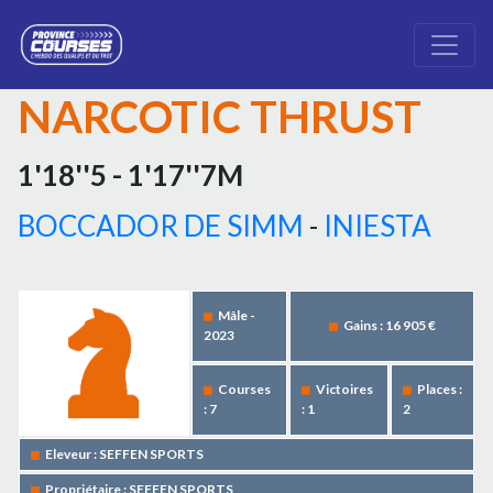
NARCOTIC THRUST
1'18''5 - 1'17''7M
BOCCADOR DE SIMM
-
INIESTA
Mâle -
Gains : 16 905 €
2023
Courses
Victoires
Places :
: 7
: 1
2
Eleveur : SEFFEN SPORTS
Propriétaire : SEFFEN SPORTS