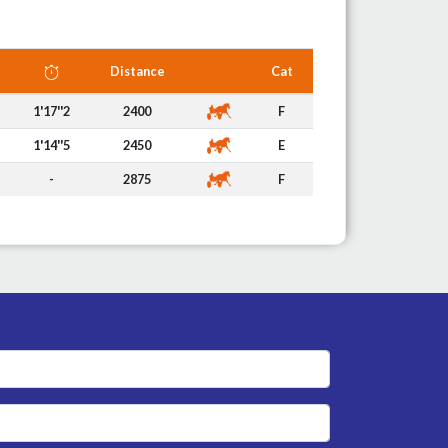
Distance
Cat
1'17''2
2400
F
1'14''5
2450
E
-
2875
F