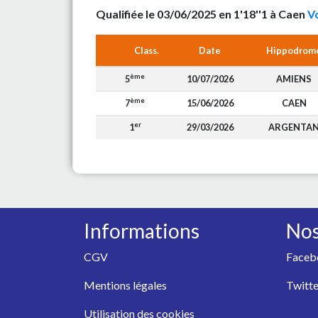
Qualifiée le 03/06/2025 en 1'18''1 à Caen
Vo
Class.
Date
Hippodrom
ème
5
10/07/2026
AMIENS
ème
7
15/06/2026
CAEN
er
1
29/03/2026
ARGENTA
Informations
Nos
CGV
Faceb
Mentions légales
Twitte
Utilisation des cookies