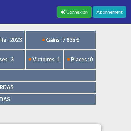
Connexion
Abonnement
le - 2023
Gains : 7 835 €
es : 3
Victoires : 1
Places : 0
BORDAS
RDAS