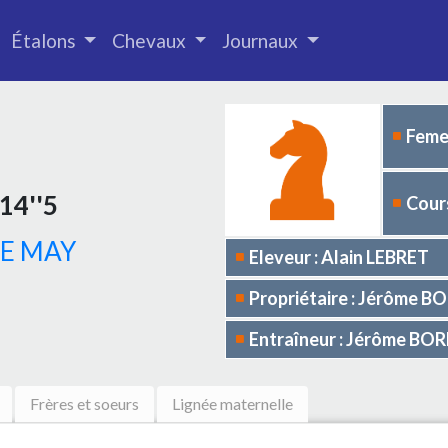
Étalons
Chevaux
Journaux
Femel
14''5
Cours
DE MAY
Eleveur : Alain LEBRET
Propriétaire : Jérôme 
Entraîneur : Jérôme BO
Frères et soeurs
Lignée maternelle