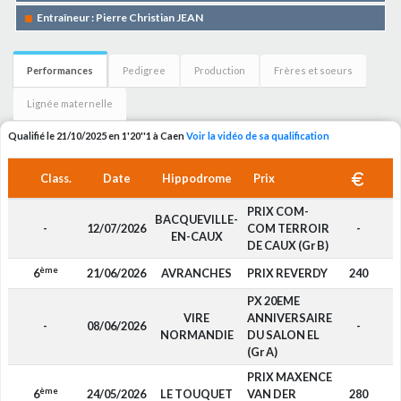
Entraîneur : Pierre Christian JEAN
Performances
Pedigree
Production
Frères et soeurs
Lignée maternelle
Qualifié le 21/10/2025 en 1'20''1 à Caen
Voir la vidéo de sa qualification
Class.
Date
Hippodrome
Prix
PRIX COM-
BACQUEVILLE-
-
12/07/2026
COM TERROIR
-
EN-CAUX
DE CAUX (Gr B)
ème
6
21/06/2026
AVRANCHES
PRIX REVERDY
240
PX 20EME
VIRE
ANNIVERSAIRE
-
08/06/2026
-
NORMANDIE
DU SALON EL
(Gr A)
PRIX MAXENCE
ème
6
24/05/2026
LE TOUQUET
VAN DER
280