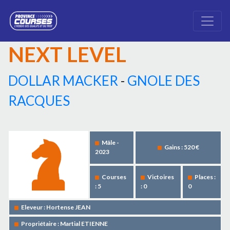
NEXT LEVEL
DOLLAR MACKER
-
GNOLE DES
RACQUES
Mâle -
Gains : 520 €
2023
Courses
Victoires
Places :
: 5
: 0
0
Eleveur : Hortense JEAN
Propriétaire : Martial ETIENNE