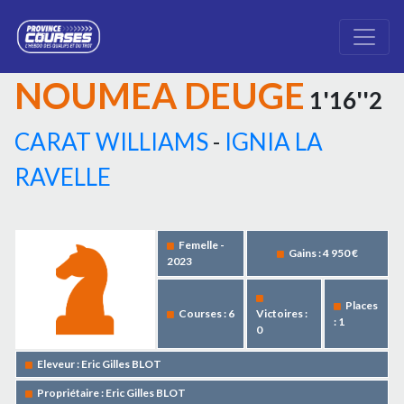
NOUMEA DEUGE
1'16''2
CARAT WILLIAMS
-
IGNIA LA
RAVELLE
Femelle -
Gains : 4 950 €
2023
Places
Courses : 6
Victoires :
: 1
0
Eleveur : Eric Gilles BLOT
Propriétaire : Eric Gilles BLOT