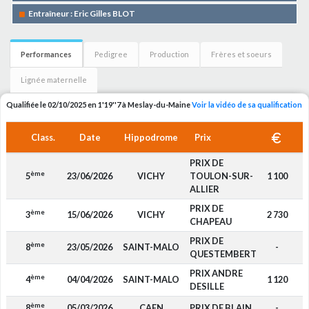
Entraîneur : Eric Gilles BLOT
Performances
Pedigree
Production
Frères et soeurs
Lignée maternelle
Qualifiée le 02/10/2025 en 1'19''7 à Meslay-du-Maine
Voir la vidéo de sa qualification
Class.
Date
Hippodrome
Prix
PRIX DE
ème
5
23/06/2026
VICHY
TOULON-SUR-
1 100
ALLIER
PRIX DE
ème
3
15/06/2026
VICHY
2 730
CHAPEAU
PRIX DE
ème
8
23/05/2026
SAINT-MALO
-
QUESTEMBERT
PRIX ANDRE
ème
4
04/04/2026
SAINT-MALO
1 120
DESILLE
ème
8
05/03/2026
CAEN
PRIX DE BLAIN
-