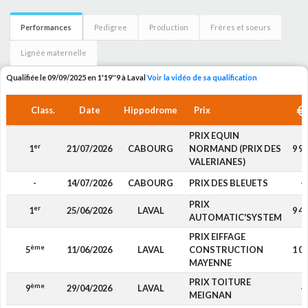
Performances
Pedigree
Production
Frères et soeurs
Lignée maternelle
Qualifiée le 09/09/2025 en 1'19''9 à Laval
Voir la vidéo de sa qualification
Class.
Date
Hippodrome
Prix
PRIX EQUIN
er
1
21/07/2026
CABOURG
NORMAND (PRIX DES
9 9
VALERIANES)
-
14/07/2026
CABOURG
PRIX DES BLEUETS
-
PRIX
er
1
25/06/2026
LAVAL
9 4
AUTOMATIC'SYSTEM
PRIX EIFFAGE
ème
5
11/06/2026
LAVAL
CONSTRUCTION
1 0
MAYENNE
PRIX TOITURE
ème
9
29/04/2026
LAVAL
-
MEIGNAN