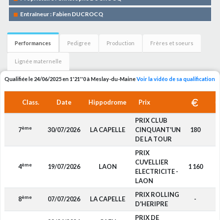
Entraîneur : Fabien DUCROCQ
Performances
Pedigree
Production
Frères et soeurs
Lignée maternelle
Qualifiée le 24/06/2025 en 1'21''0 à Meslay-du-Maine
Voir la vidéo de sa qualification
Class.
Date
Hippodrome
Prix
PRIX CLUB
ème
7
30/07/2026
LA CAPELLE
CINQUANT'UN
180
F
DE LA TOUR
PRIX
CUVELLIER
ème
4
19/07/2026
LAON
1 160
F
ELECTRICITE -
LAON
PRIX ROLLING
ème
8
07/07/2026
LA CAPELLE
-
F
D'HERIPRE
PRIX DE