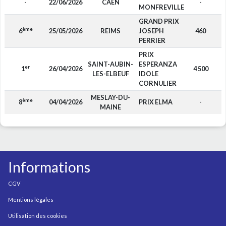
-
22/06/2026
CAEN
-
F
MONFREVILLE
GRAND PRIX
ème
6
25/05/2026
REIMS
JOSEPH
460
F
PERRIER
PRIX
SAINT-AUBIN-
ESPERANZA
er
1
26/04/2026
4 500
F
LES-ELBEUF
IDOLE
CORNULIER
MESLAY-DU-
ème
8
04/04/2026
PRIX ELMA
-
P
MAINE
Informations
CGV
Mentions légales
Utilisation des cookies