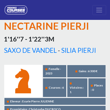
NECTARINE PIERJI
1'16''7 - 1'22''3M
SAXO DE VANDEL
-
SILIA PIERJI
Femelle -
Gains : 6 300 €
2023
Places
Courses : 6
Victoires :
: 0
1
Eleveur : Ecurie Pierre JULIENNE
Propriétaire : Christophe DUCROCQ