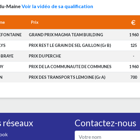
y-du-Maine
Voir la vidéo de sa qualification
me
Prix
EFONTAINE
GRAND PRIX MAGMA TEAM BUILDING
1 960
LYS
PRIX REST LE GRAIN DE SEL GAILLON (Gr B)
125
-BRAYE
PRIX DU PERCHE
-
OY
PRIX DE LA COMMUNAUTE DE COMMUNES
1 960
N
PRIX DES TRANSPORTS LEMOINE (Gr A)
700
 réseaux
Contactez-nous
ook