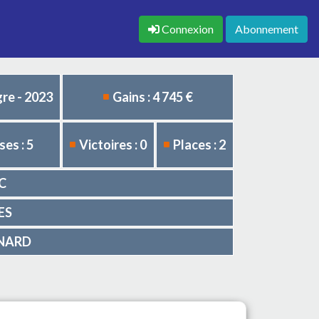
Connexion
Abonnement
re - 2023
Gains : 4 745 €
es : 5
Victoires : 0
Places : 2
NC
LES
HENARD