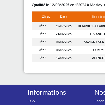
Qualifié le 12/08/2025 en 1'20''4 à Mesla
Class.
Date
Hippodro
ème
3
12/07/2026
DEAUVILLE-CLAIR
ème
7
21/06/2026
LES ANDE
ème
8
07/06/2026
SAVIGNY-SUR
ème
3
03/05/2026
ECOMM
ème
5
19/04/2026
ALENCO
Informations
Nos
CGV
Faceb