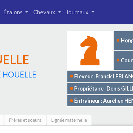
Étalons
Chevaux
Journaux
Hong
UELLE
Cours
E HOUELLE
Eleveur : Franck LEBLA
Propriétaire : Denis GIL
Entraîneur : Aurélien 
Frères et soeurs
Lignée maternelle