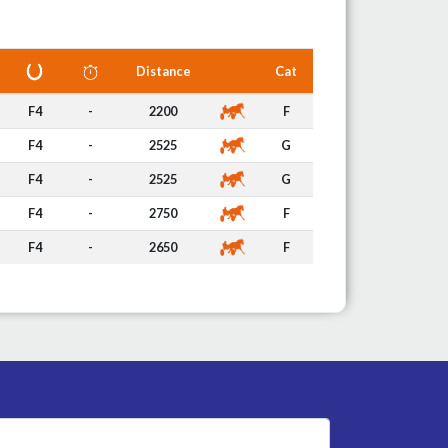
Distance
Cat
F4
-
2200
F
F4
-
2525
G
F4
-
2525
G
F4
-
2750
F
F4
-
2650
F