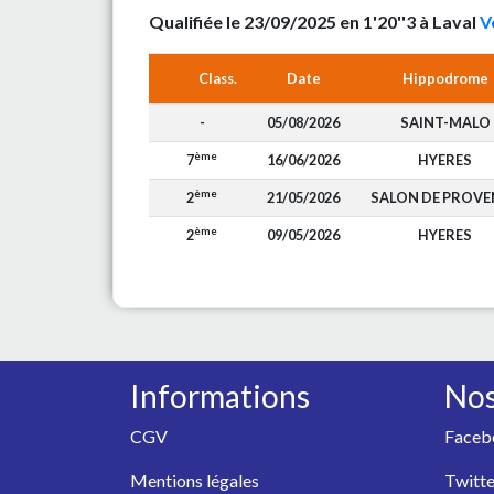
Qualifiée le 23/09/2025 en 1'20''3 à Laval
V
Class.
Date
Hippodrome
-
05/08/2026
SAINT-MALO
ème
7
16/06/2026
HYERES
ème
2
21/05/2026
SALON DE PROVE
ème
2
09/05/2026
HYERES
Informations
Nos
CGV
Faceb
Mentions légales
Twitte