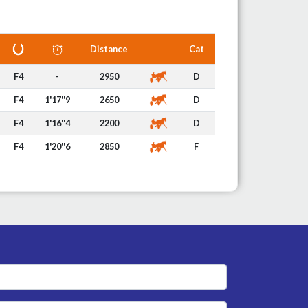
Distance
Cat
F4
-
2950
D
F4
1'17''9
2650
D
F4
1'16''4
2200
D
F4
1'20''6
2850
F