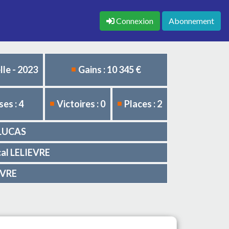
Connexion
Abonnement
le - 2023
Gains : 10 345 €
es : 4
Victoires : 0
Places : 2
 LUCAS
scal LELIEVRE
EVRE