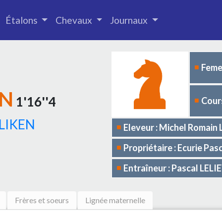
Étalons
Chevaux
Journaux
Femel
EN
1'16''4
Cours
LIKEN
Eleveur : Michel Romain
Propriétaire : Ecurie Pa
Entraîneur : Pascal LELI
Frères et soeurs
Lignée maternelle