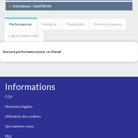
Entraîneur : Gaël NION
Performances
Pedigree
Production
Frères et soeurs
Lignée maternelle
Aucune performance pour ce cheval
Informations
CGV
Mentions légales
Utilisation des cookies
Qui sommes-nous
FAQ