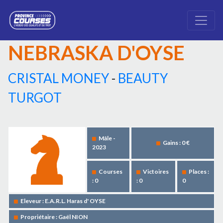
NEBRASKA D'OYSE
CRISTAL MONEY
-
BEAUTY
TURGOT
Mâle -
Gains : 0 €
2023
Courses
Victoires
Places :
: 0
: 0
0
Eleveur : E.A.R.L. Haras d' OYSE
Propriétaire : Gaël NION