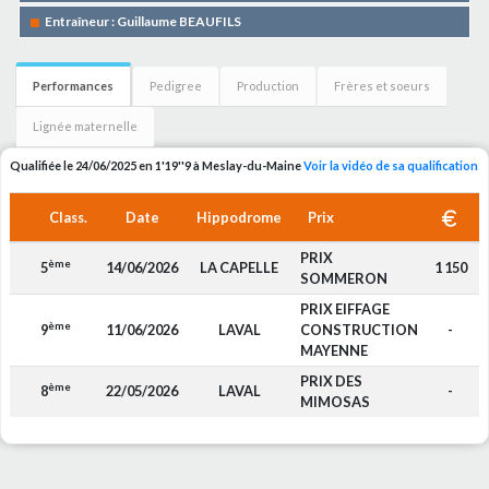
Entraîneur : Guillaume BEAUFILS
Performances
Pedigree
Production
Frères et soeurs
Lignée maternelle
Qualifiée le 24/06/2025 en 1'19''9 à Meslay-du-Maine
Voir la vidéo de sa qualification
Class.
Date
Hippodrome
Prix
PRIX
ème
5
14/06/2026
LA CAPELLE
1 150
SOMMERON
PRIX EIFFAGE
ème
9
11/06/2026
LAVAL
CONSTRUCTION
-
MAYENNE
PRIX DES
ème
8
22/05/2026
LAVAL
-
MIMOSAS