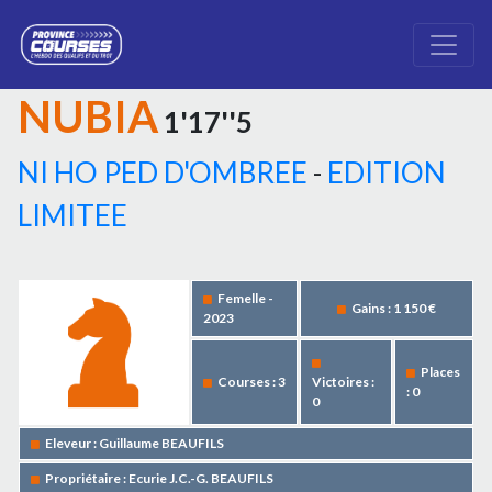
NUBIA
1'17''5
NI HO PED D'OMBREE
-
EDITION
LIMITEE
Femelle -
Gains : 1 150 €
2023
Places
Courses : 3
Victoires :
: 0
0
Eleveur : Guillaume BEAUFILS
Propriétaire : Ecurie J.C.-G. BEAUFILS