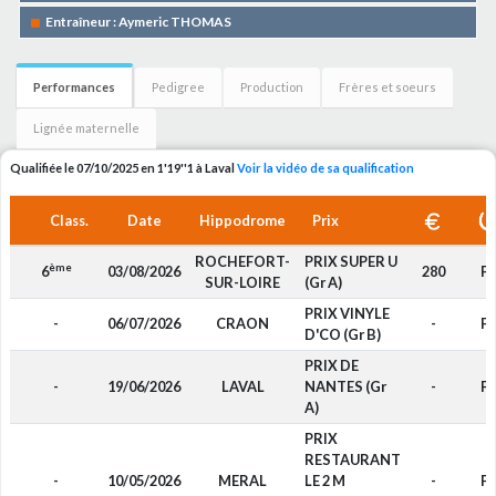
Entraîneur : Aymeric THOMAS
Performances
Pedigree
Production
Frères et soeurs
Lignée maternelle
Qualifiée le 07/10/2025 en 1'19''1 à Laval
Voir la vidéo de sa qualification
Class.
Date
Hippodrome
Prix
ROCHEFORT-
PRIX SUPER U
ème
6
03/08/2026
280
F4
SUR-LOIRE
(Gr A)
PRIX VINYLE
-
06/07/2026
CRAON
-
F4
D'CO (Gr B)
PRIX DE
-
19/06/2026
LAVAL
NANTES (Gr
-
F4
A)
PRIX
RESTAURANT
-
10/05/2026
MERAL
LE 2 M
-
F4