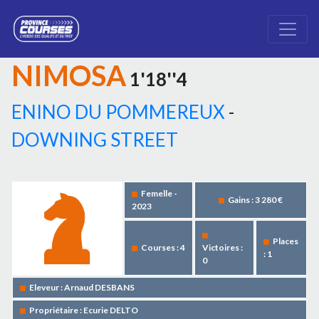
NIMOSA
1'18''4
ENINO DU POMMEREUX
-
DOWNING STREET
Femelle -
Gains : 3 280 €
2023
Places
Courses : 4
Victoires :
: 1
0
Eleveur : Arnaud DESBANS
Propriétaire : Ecurie DELTO