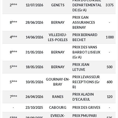
PRIX DU CONSEIL
ème
2
12/07/2026
GENETS
DEPARTEMENTAL
3 375
DE (Gr A)
PRIX GAN
ème
8
28/06/2026
BERNAY
ASSURANCES
-
BERNAY
VILLEDIEU-
PRIX BERNARD
ème
4
14/06/2026
1 000
LES-POELES
BECHET
PRIX DES VANS
ème
8
31/05/2026
BERNAY
BARBOT LISIEUX
-
(Gr A)
PRIX JEAN
ème
5
18/05/2026
BERNAY
500
LETUVE
PRIX LEVASSEUR
GOURNAY-EN-
ème
5
10/05/2026
RECEPTIONS (Gr
600
BRAY
B)
PRIX ALADIN
ème
7
26/04/2026
RANES
120
D'ECAJEUL
-
23/10/2025
CABOURG
PRIX DES GRIVES
-
EVREUX-
PRIX PMU PARI
ème