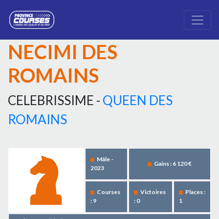
NECIMI DES
ROMAINS
CELEBRISSIME -
QUEEN DES
ROMAINS
Mâle -
Gains : 6 120 €
2023
Courses
Victoires
Places :
: 9
: 0
1