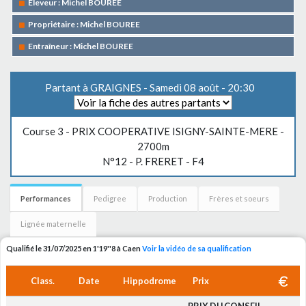
Eleveur : Michel BOUREE
Propriétaire : Michel BOUREE
Entraîneur : Michel BOUREE
Partant à GRAIGNES - Samedi 08 août - 20:30
Course 3 -
PRIX COOPERATIVE ISIGNY-SAINTE-MERE
-
2700m
N°12 - P. FRERET - F4
Performances
Pedigree
Production
Frères et soeurs
Lignée maternelle
Qualifié le 31/07/2025 en 1'19''8 à Caen
Voir la vidéo de sa qualification
Class.
Date
Hippodrome
Prix