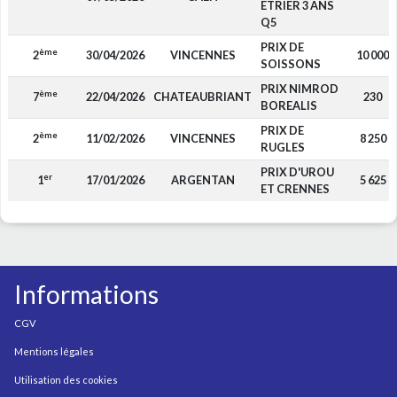
ETRIER 3 ANS
Q5
PRIX DE
ème
2
30/04/2026
VINCENNES
10 000
SOISSONS
PRIX NIMROD
ème
7
22/04/2026
CHATEAUBRIANT
230
BOREALIS
PRIX DE
ème
2
11/02/2026
VINCENNES
8 250
RUGLES
PRIX D'UROU
er
1
17/01/2026
ARGENTAN
5 625
ET CRENNES
Informations
CGV
Mentions légales
Utilisation des cookies