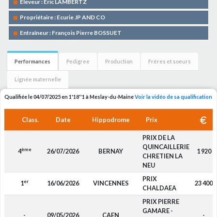
Eleveur : Eric LAMBERTZ
Propriétaire : Ecurie JP AND CO
Entraîneur : François Pierre BOSSUET
Performances
Pedigree
Production
Frères et soeurs
Lignée maternelle
Qualifiée le 04/07/2025 en 1'18''1 à Meslay-du-Maine
Voir la vidéo de sa qualification
Class.
Date
Hippodrome
Prix
PRIX DE LA
QUINCAILLERIE
ème
4
26/07/2026
BERNAY
1 920
CHRETIEN LA
NEU
PRIX
er
1
16/06/2026
VINCENNES
23 400
CHALDAEA
PRIX PIERRE
GAMARE -
-
09/05/2026
CAEN
-