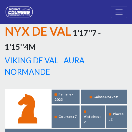
NYX DE VAL
1'17''7 -
1'15''4M
VIKING DE VAL
-
AURA
NORMANDE
Femelle -
Gains : 49 425 €
2023
Places
Courses : 7
Victoires :
: 2
2