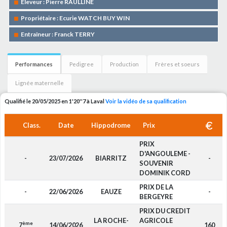
Eleveur : Pierre RAULLINE
Propriétaire : Ecurie WATCH BUY WIN
Entraîneur : Franck TERRY
Performances
Pedigree
Production
Frères et soeurs
Lignée maternelle
Qualifié le 20/05/2025 en 1'20''7 à Laval
Voir la vidéo de sa qualification
Class.
Date
Hippodrome
Prix
PRIX
D'ANGOULEME -
-
23/07/2026
BIARRITZ
-
SOUVENIR
DOMINIK CORD
PRIX DE LA
-
22/06/2026
EAUZE
-
BERGEYRE
PRIX DU CREDIT
LA ROCHE-
AGRICOLE
ème
7
14/06/2026
160