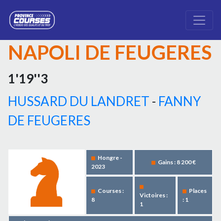
NAPOLI DE FEUGERES
1'19''3
HUSSARD DU LANDRET
-
FANNY
DE FEUGERES
Hongre -
Gains : 8 200 €
2023
Courses :
Places
Victoires :
8
: 1
1