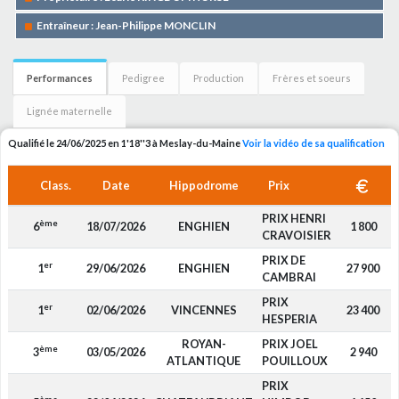
Entraîneur : Jean-Philippe MONCLIN
Performances
Pedigree
Production
Frères et soeurs
Lignée maternelle
Qualifié le 24/06/2025 en 1'18''3 à Meslay-du-Maine
Voir la vidéo de sa qualification
Class.
Date
Hippodrome
Prix
PRIX HENRI
ème
6
18/07/2026
ENGHIEN
1 800
CRAVOISIER
PRIX DE
er
1
29/06/2026
ENGHIEN
27 900
CAMBRAI
PRIX
er
1
02/06/2026
VINCENNES
23 400
HESPERIA
ROYAN-
PRIX JOEL
ème
3
03/05/2026
2 940
ATLANTIQUE
POUILLOUX
PRIX