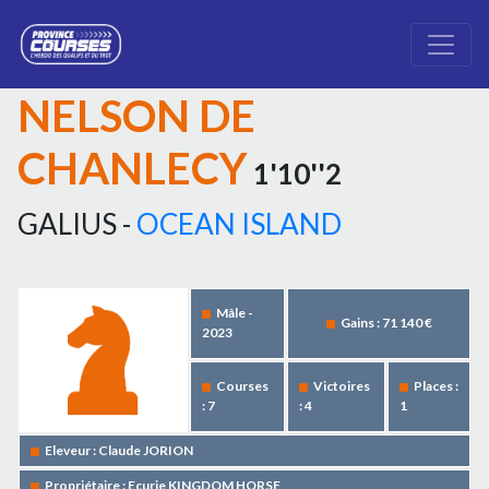
NELSON DE
CHANLECY
1'10''2
GALIUS -
OCEAN ISLAND
Mâle -
Gains : 71 140 €
2023
Courses
Victoires
Places :
: 7
: 4
1
Eleveur : Claude JORION
Propriétaire : Ecurie KINGDOM HORSE