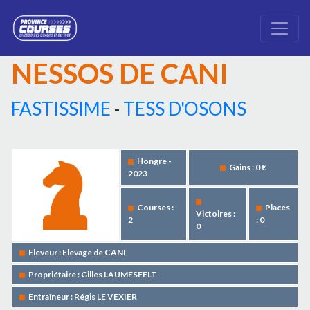
NESSOS DE CANI
FASTISSIME
-
TESS D'OSONS
Hongre -
Gains : 0 €
2023
Courses :
Places
Victoires :
2
: 0
0
Eleveur : Elevage de CANI
Propriétaire : Gilles LAUMESFELT
Entraîneur : Régis LE VEXIER