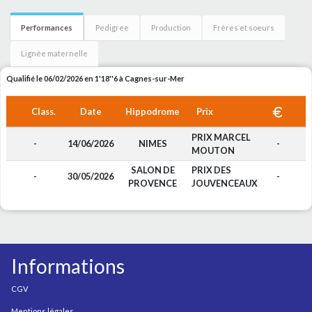
Performances
Pedigree
Production
Frères et soeurs
Lignée maternelle
Qualifié le 06/02/2026 en 1'18''6 à Cagnes-sur-Mer
Class.
Date
Hippodrome
Prix
PRIX MARCEL
-
14/06/2026
NIMES
-
MOUTON
SALON DE
PRIX DES
-
30/05/2026
-
PROVENCE
JOUVENCEAUX
Informations
CGV
Mentions légales