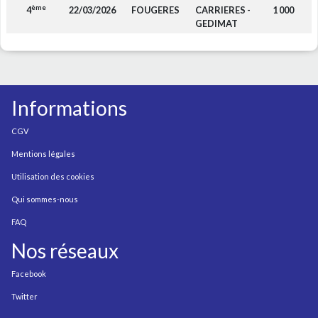
ème
4
22/03/2026
FOUGERES
CARRIERES -
1 000
F
GEDIMAT
Informations
CGV
Mentions légales
Utilisation des cookies
Qui sommes-nous
FAQ
Nos réseaux
Facebook
Twitter