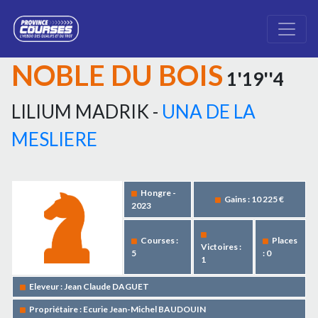
NOBLE DU BOIS
1'19''4
LILIUM MADRIK -
UNA DE LA
MESLIERE
Hongre -
Gains : 10 225 €
2023
Courses :
Places
Victoires :
5
: 0
1
Eleveur : Jean Claude DAGUET
Propriétaire : Ecurie Jean-Michel BAUDOUIN