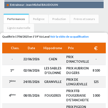
Entraîneur : Jean Michel BAUDOUIN
Performances
Pedigree
Production
Frères et soeurs
Lignée maternelle
Qualifié le 17/06/2025 en 1'19''6 à Laval
Voir la vidéo de sa qualification
Class.
Date
Hippodrome
Prix
PRIX
-
22/06/2026
CAEN
-
P
D'ANCTOVILLE
LES SABLES
PRIX AUBRION
er
1
02/06/2026
8 100
P
D'OLONNE
DU GERS
PRIX DE
ème
7
24/05/2026
GRANVILLE
125
F
LONGUEVILLE
PRIX FFB
ème
4
08/05/2026
FOUGERES
FOUGERAISE
1 000
F
D'ETANCHEITE
PRIX PIGEON