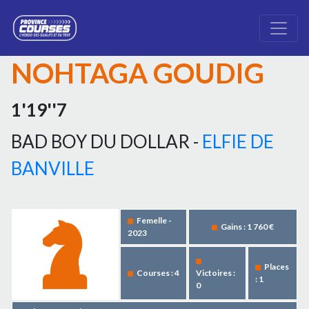
NOHTAGA GOUDIG
1'19''7
BAD BOY DU DOLLAR -
ELFIE DE
BANVILLE
Femelle -
Gains : 1 760 €
2023
Places
Courses : 4
Victoires :
: 1
0