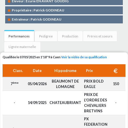
Eleveur : Ecurie EN AVANT GOUDIG
Propriétaire : Patrick GODINEAU
Entraîneur : Patrick GODINEAU
Performances
Pedigree
Production
Frères et soeurs
Lignée maternelle
Qualifiée le 07/05/2025 en 1'18''9 à Caen
Voir la vidéo de sa qualification
Class.
Date
Hippodrome
Prix
BEAUMONT DE
PRIX BOLD
ème
7
05/04/2026
150
LOMAGNE
EAGLE
PRIX DE
L'ORDRE DES
-
14/09/2025
CHATEAUBRIANT
-
CHEVALIERS
BRETVINS
PX
FEDERATION