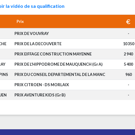
ir la vidéo de sa qualification
Prix
PRIX DE VOUVRAY
-
CHE
PRIX DE LA DECOUVERTE
10 350
PRIX EIFFAGE CONSTRUCTION MAYENNE
2 940
RAY
PRIX DE L'HIPPODROME DE MAUQUENCH (Gr A)
5 400
PINS
PRIX DU CONSEIL DEPARTEMENTAL DE LA MANC
960
PRIX CITROEN - DS MORLAIX
-
UEN
PRIX AVENTURE KIDS (Gr B)
-