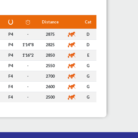
Distance
Cat
P4
-
2875
D
P4
1'14''8
2825
D
P4
1'16''2
2850
E
P4
-
2550
G
F4
-
2700
G
F4
-
2600
G
F4
-
2500
G