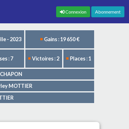
Connexion
Abonnement
le - 2023
Gains : 19 650 €
es : 7
Victoires : 2
Places : 1
ert CHAPON
harley MOTTIER
OTTIER