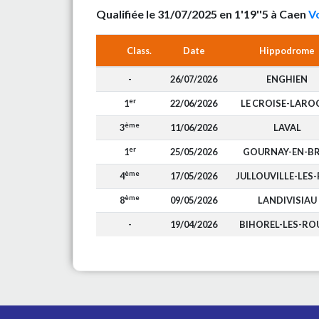
Qualifiée le 31/07/2025 en 1'19''5 à Caen
Vo
Class.
Date
Hippodrome
-
26/07/2026
ENGHIEN
er
1
22/06/2026
LE CROISE-LARO
ème
3
11/06/2026
LAVAL
er
1
25/05/2026
GOURNAY-EN-B
ème
4
17/05/2026
JULLOUVILLE-LES-
ème
8
09/05/2026
LANDIVISIAU
-
19/04/2026
BIHOREL-LES-RO