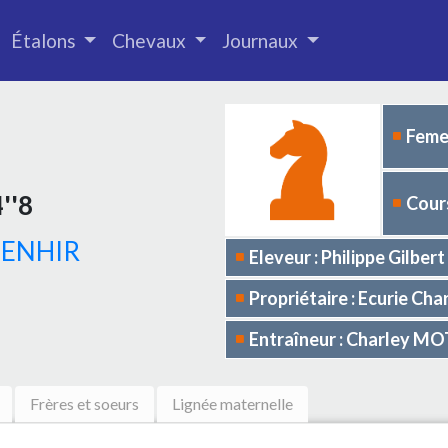
Étalons
Chevaux
Journaux
Femel
''8
Cours
MENHIR
Eleveur : Philippe Gilb
Propriétaire : Ecurie C
Entraîneur : Charley M
Frères et soeurs
Lignée maternelle