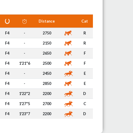
Distance
Cat
F4
-
2750
R
F4
-
2150
R
F4
-
2650
F
F4
1'21''6
2500
F
F4
-
2450
E
F4
-
2850
E
F4
1'22''2
2200
D
F4
1'27''5
2700
C
F4
1'23''7
2200
D