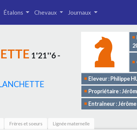
Étalons
Chevaux
Journaux
2
HETTE
1'21''6 -
Eleveur : Philippe
PLANCHETTE
Propriétaire : Jérô
Entraîneur : Jérôme
Frères et soeurs
Lignée maternelle