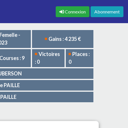
Connexion
Abonnement
Femelle -
Gains : 4 235 €
023
Victoires
Places :
Courses : 9
: 0
0
 HUBERSON
me PAILLE
 PAILLE