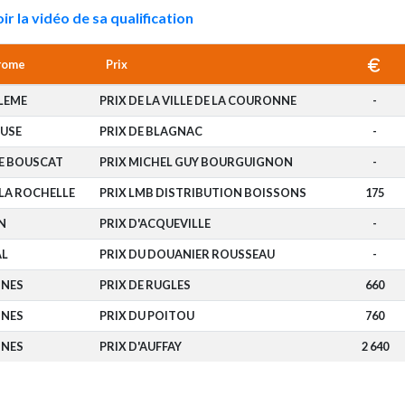
ir la vidéo de sa qualification
rome
Prix
LEME
PRIX DE LA VILLE DE LA COURONNE
-
USE
PRIX DE BLAGNAC
-
LE BOUSCAT
PRIX MICHEL GUY BOURGUIGNON
-
LA ROCHELLE
PRIX LMB DISTRIBUTION BOISSONS
175
N
PRIX D'ACQUEVILLE
-
AL
PRIX DU DOUANIER ROUSSEAU
-
NNES
PRIX DE RUGLES
660
NNES
PRIX DU POITOU
760
NNES
PRIX D'AUFFAY
2 640