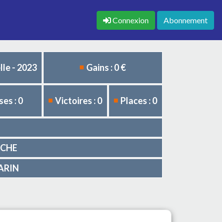
Connexion
Abonnement
le - 2023
Gains : 0 €
es : 0
Victoires : 0
Places : 0
ARCHE
VARIN