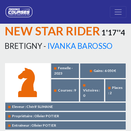
NEW STAR RIDER
1'17''4
BRETIGNY -
IVANKA BAROSSO
Femelle -
Gains : 6 050 €
2023
Places
Courses : 9
Victoires :
: 2
0
Eleveur : Chérif SLIMANE
Propriétaire : Olivier POTIER
Entraîneur : Olivier POTIER