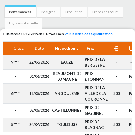
Performances
Pedigree
Production
Frères et soeurs
Lignée maternelle
Qualifiée le 18/12/2025 en 1'18''6 à Caen
Voir la vidéo de sa qualification
Class.
Date
Hippodrome
Prix
PRIX DE LA
ème
9
22/06/2026
EAUZE
-
F4
BERGEYRE
BEAUMONT DE
PRIX
-
01/06/2026
-
PA
LOMAGNE
ETONNANT
PRIX DE LA
ème
6
18/05/2026
ANGOULEME
VILLE DE LA
200
PA
COURONNE
PRIX DE
-
08/05/2026
CASTILLONNES
-
PA
SEGUINEL
PRIX DE
ème
5
24/04/2026
TOULOUSE
500
P4
BLAGNAC