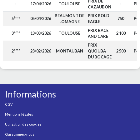
PRIX DE
-
17/04/2026
TOULOUSE
-
PP
CAZAUBON
BEAUMONT DE
PRIX BOLD
ème
5
05/04/2026
750
P4
LOMAGNE
EAGLE
PRIX RACE
ème
3
13/03/2026
TOULOUSE
2 100
P4
AND CARE
PRIX
ème
2
23/02/2026
MONTAUBAN
QUOUBA
2 500
P4
DU BOCAGE
Informations
CGV
Mentions légales
Utilisation des cookies
Qui sommes-nous