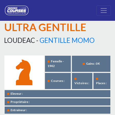
ULTRA GENTILLE
LOUDEAC -
GENTILLE MOMO
Femelle -
Gains : 0 €
1942
Courses :
Victoires :
Places :
Eleveur :
Propriétaire :
Entraîneur :