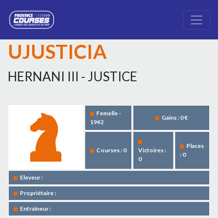
UJUSTICIA
HERNANI III - JUSTICE
Femelle -
Gains : 0 €
1942
Places
Courses : 0
Victoires :
: 0
0
Eleveur :
Propriétaire :
Entraîneur :