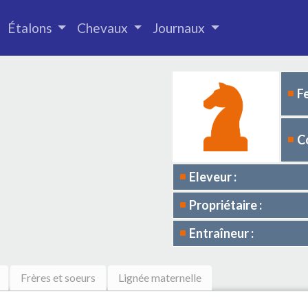
Étalons
Chevaux
Journaux
F
C
Eleveur :
Propriétaire :
Entraîneur :
Frères et soeurs
Lignée maternelle