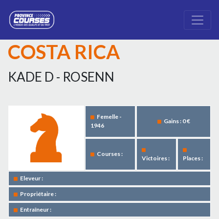
COSTA RICA
KADE D - ROSENN
Femelle -
Gains : 0 €
1946
Courses :
Victoires :
Places :
Eleveur :
Propriétaire :
Entraîneur :