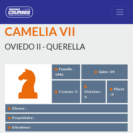
CAMELIA VII
OVIEDO II - QUERELLA
Femelle -
Gains : 0 €
1946
Places
Courses : 0
Victoires :
: 0
0
Eleveur :
Propriétaire :
Entraîneur :