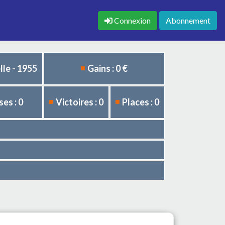
Connexion
Abonnement
le - 1955
Gains : 0 €
es : 0
Victoires : 0
Places : 0