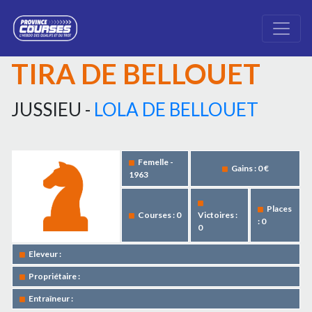
TIRA DE BELLOUET
JUSSIEU -
LOLA DE BELLOUET
Femelle -
Gains : 0 €
1963
Places
Courses : 0
Victoires :
: 0
0
Eleveur :
Propriétaire :
Entraîneur :