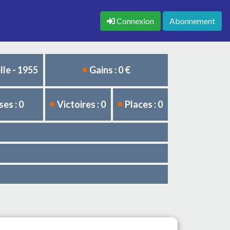
Connexion
Abonnement
le - 1955
Gains : 0 €
es : 0
Victoires : 0
Places : 0