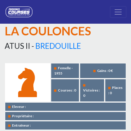
LA COULONCES
ATUS II -
BREDOUILLE
Femelle -
Gains : 0 €
1955
Places
Courses : 0
Victoires :
: 0
0
Eleveur :
Propriétaire :
Entraîneur :