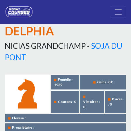
DELPHIA
NICIAS GRANDCHAMP -
SOJA DU
PONT
Femelle -
Gains : 0 €
1969
Places
Courses : 0
Victoires :
: 0
0
Eleveur :
Propriétaire :