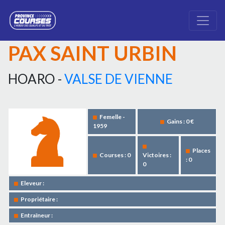
PAX SAINT URBIN
HOARO -
VALSE DE VIENNE
Femelle -
Gains : 0 €
1959
Places
Courses : 0
Victoires :
: 0
0
Eleveur :
Propriétaire :
Entraîneur :