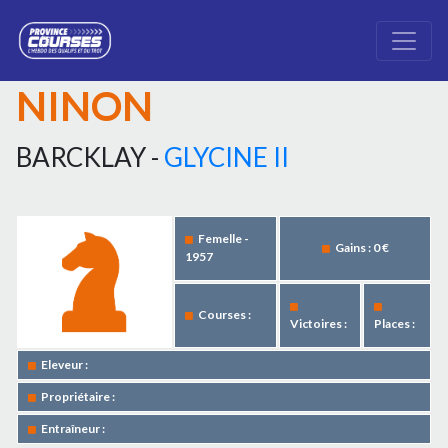
NINON
BARCKLAY -
GLYCINE II
Femelle -
Gains : 0 €
1957
Courses :
Victoires :
Places :
Eleveur :
Propriétaire :
Entraîneur :