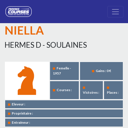
NIELLA
HERMES D - SOULAINES
Femelle -
Gains : 0 €
1957
Courses :
Victoires :
Places :
Eleveur :
Propriétaire :
Entraîneur :