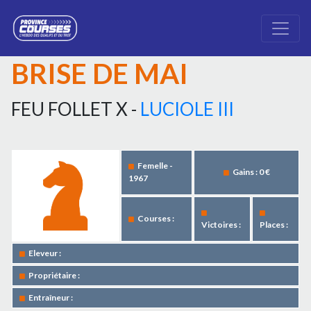
BRISE DE MAI
FEU FOLLET X -
LUCIOLE III
Femelle -
Gains : 0 €
1967
Courses :
Victoires :
Places :
Eleveur :
Propriétaire :
Entraîneur :