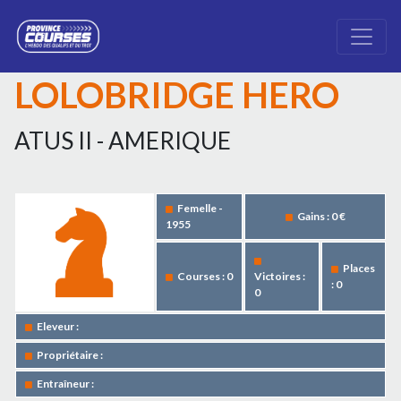
LOLOBRIDGE HERO
ATUS II - AMERIQUE
Femelle -
Gains : 0 €
1955
Places
Courses : 0
Victoires :
: 0
0
Eleveur :
Propriétaire :
Entraîneur :