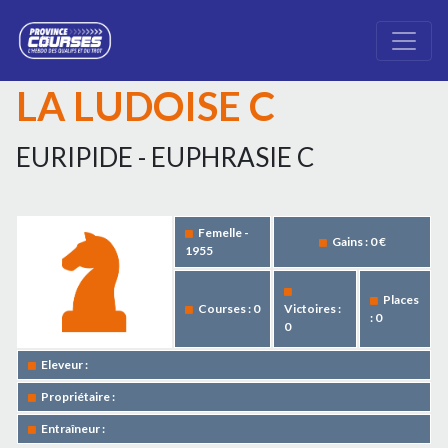
LA LUDOISE C
EURIPIDE - EUPHRASIE C
Femelle -
Gains : 0 €
1955
Places
Courses : 0
Victoires :
: 0
0
Eleveur :
Propriétaire :
Entraîneur :