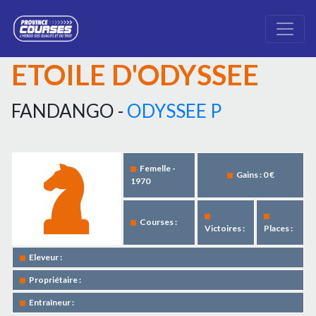
ETOILE D'ODYSSEE
FANDANGO -
ODYSSEE P
Femelle -
Gains : 0 €
1970
Courses :
Victoires :
Places :
Eleveur :
Propriétaire :
Entraîneur :