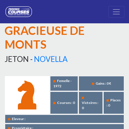
GRACIEUSE DE
MONTS
JETON -
NOVELLA
Femelle -
Gains : 0 €
1972
Places
Courses : 0
Victoires :
: 0
0
Eleveur :
Propriétaire :