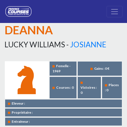
DEANNA
LUCKY WILLIAMS -
JOSIANNE
Femelle -
Gains : 0 €
1969
Places
Courses : 0
Victoires :
: 0
0
Eleveur :
Propriétaire :
Entraîneur :